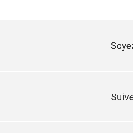
Soye
Suiv