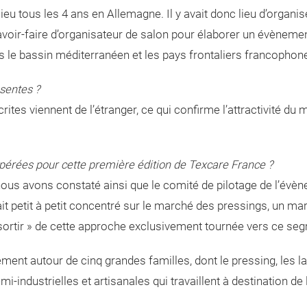
 lieu tous les 4 ans en Allemagne. Il y avait donc lieu d’organi
 savoir-faire d’organisateur de salon pour élaborer un évènem
rs le bassin méditerranéen et les pays frontaliers francophon
sentes ?
crites viennent de l’étranger, ce qui confirme l’attractivité d
 opérées pour cette première édition de Texcare France ?
ous avons constaté ainsi que le comité de pilotage de l’évèn
ait petit à petit concentré sur le marché des pressings, un m
« sortir » de cette approche exclusivement tournée vers ce s
ent autour de cinq grandes familles, dont le pressing, les la
semi-industrielles et artisanales qui travaillent à destination