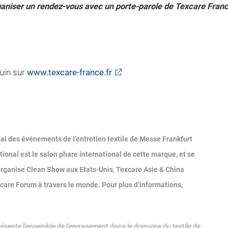
niser un rendez-vous avec un porte-parole de Texcare France,
juin sur
www.texcare-france.fr
bal des événements de l’entretien textile de Messe Frankfurt
tional est le salon phare international de cette marque, et se
 organise Clean Show aux Etats-Unis, Texcare Asie & China
care Forum à travers le monde. Pour plus d’informations,
présente l'ensemble de l'engagement dans le domaine du textile de