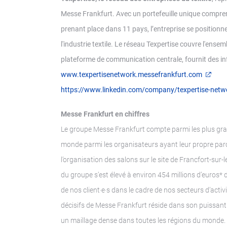
Messe Frankfurt. Avec un portefeuille unique compre
prenant place dans 11 pays, l’entreprise se position
l'industrie textile. Le réseau Texpertise couvre l'ensemb
plateforme de communication centrale, fournit des in
www.texpertisenetwork.messefrankfurt.com
https://www.linkedin.com/company/texpertise-netw
Messe Frankfurt en chiffres
Le groupe Messe Frankfurt compte parmi les plus gra
monde parmi les organisateurs ayant leur propre parc
l’organisation des salons sur le site de Francfort-sur-l
du groupe s’est élevé à environ 454 millions d’euros*
de nos client·e·s dans le cadre de nos secteurs d’activit
décisifs de Messe Frankfurt réside dans son puissant
un maillage dense dans toutes les régions du monde. N